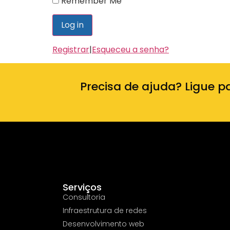
Remember Me
Registrar
|
Esqueceu a senha?
Precisa de ajuda? Ligue p
Serviços
Consultoria
Infraestrutura de redes
Desenvolvimento web